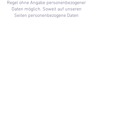
Regel ohne Angabe personenbezogener
Daten möglich. Soweit auf unseren
Seiten personenbezogene Daten
(beispielsweise Name, Anschrift oder
eMail-Adressen) erhoben werden, erfolgt
dies, soweit möglich, stets auf
freiwilliger Basis. Diese Daten werden
ohne Ihre ausdrückliche Zustimmung
nicht an Dritte weitergegeben. Wir
weisen darauf hin, dass die
Datenübertragung im Internet (z.B. bei
der Kommunikation per E-Mail)
Sicherheitslücken aufweisen kann. Ein
lückenloser Schutz der Daten vor dem
Zugriff durch Dritte ist nicht möglich.
Der Nutzung von im Rahmen der
Impressumspflicht veröffentlichten
Kontaktdaten durch Dritte zur
Übersendung von nicht ausdrücklich
angeforderter Werbung und